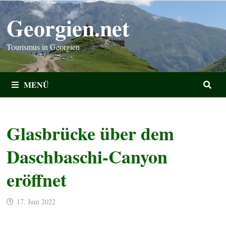
Zum
Georgien.net
Inhalt
springen
Tourismus in Georgien
MENÜ
Glasbrücke über dem
Daschbaschi-Canyon
eröffnet
17. Juni 2022