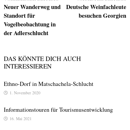
Neuer Wanderweg und
Beitrag:
Deutsche Weinfachleute
B
Standort für
besuchen Georgien
Vogelbeobachtung in
der Adlerschlucht
DAS KÖNNTE DICH AUCH
INTERESSIEREN
Ethno-Dorf in Matschachela-Schlucht
1. November 2020
Informationstouren für Tourismusentwicklung
16. Mai 2021