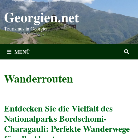
Zum
Georgien.net
Inhalt
springen
Tourismus in Georgien
MENÜ
Wanderrouten
Entdecken Sie die Vielfalt des
Nationalparks Bordschomi-
Charagauli: Perfekte Wanderwege