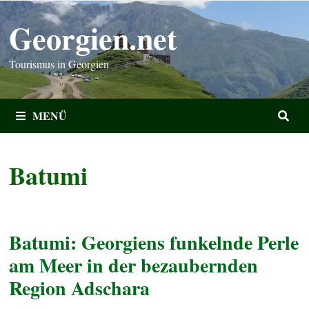
Zum
Georgien.net
Inhalt
springen
Tourismus in Georgien
MENÜ
Batumi
Batumi: Georgiens funkelnde Perle
am Meer in der bezaubernden
Region Adschara